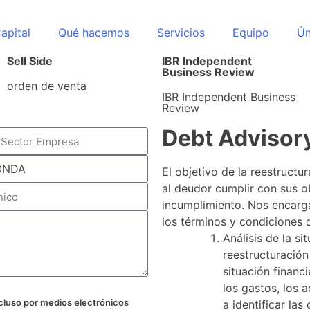
apital
Qué hacemos
Servicios
Equipo
Ún
Sell Side
IBR Independent
Business Review
orden de venta
IBR Independent Business
Review
Debt Advisor
El objetivo de la reestructu
al deudor cumplir con sus ob
incumplimiento. Nos encarga
los términos y condiciones 
Análisis de la si
reestructuración 
situación financi
los gastos, los a
incluso por medios electrónicos
a identificar la