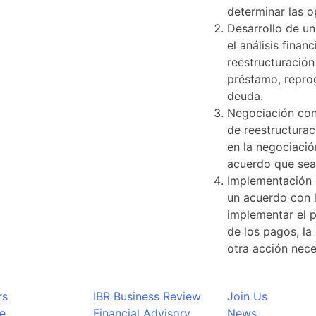
determinar las o
Desarrollo de u
el análisis finan
reestructuración
préstamo, reprog
deuda.
Negociación con 
de reestructurac
en la negociació
acuerdo que sea
Implementación d
un acuerdo con 
implementar el p
de los pagos, la
otra acción nece
rs
IBR Business Review
Join Us
e
Financial Advisory
News