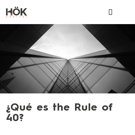
HÖK CAPITAL
QUÉ HACEMOS
ÚNETE A NOSOTROS
¿Qué es the Rule of
40?