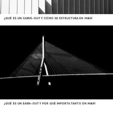
¿QUÉ ES UN CARVE-OUT Y CÓMO SE ESTRUCTURA EN M&A?
¿QUÉ ES UN EARN-OUT Y POR QUÉ IMPORTA TANTO EN M&A?