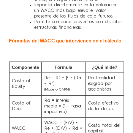
Impacta directamente en la valoración:
un WACC más bajo eleva el valor
presente de los flujos de caja futuros.
Permite comparar proyectos con distintas
estructuras financieras.
Fórmulas del WACC que intervienen en el cálculo
Componente
Fórmula
¿Qué mide?
Re = Rf + β × (Rm
Rentabilidad
Costo of
– Rf)
exigida por
Equity
accionistas
(Modelo CAPM)
Rd = interés
Costo of
Coste efectivo
medio × (1 – tasa
Debt
de la deuda
impositiva)
WACC = (E/V) ×
Costo total del
WACC
Re + (D/V) × Rd ×
capital