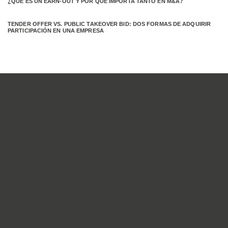
¿QUÉ ES UN EARN-OUT Y POR QUÉ IMPORTA TANTO EN M&A?
TENDER OFFER VS. PUBLIC TAKEOVER BID: DOS FORMAS DE ADQUIRIR
PARTICIPACIÓN EN UNA EMPRESA